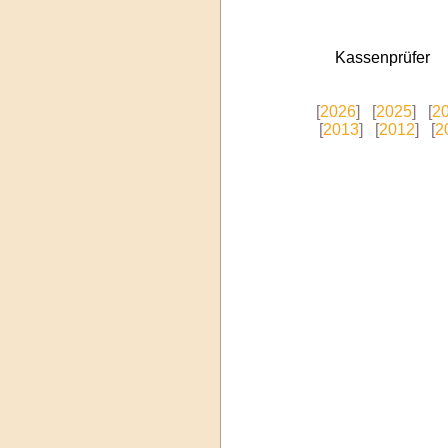
Kassenprüfer
[
2026
]
[
2025
]
[
2
[
2013
]
[
2012
]
[
2