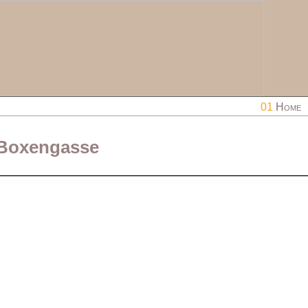
01
Home
r Boxengasse