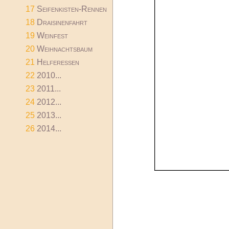
17
Seifenkisten-Rennen
18
Draisinenfahrt
19
Weinfest
20
Weihnachtsbaum
21
Helferessen
22
2010...
23
2011...
24
2012...
25
2013...
26
2014...