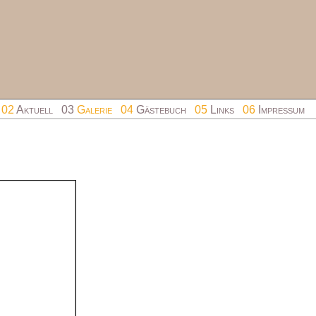
02
Aktuell
03
Galerie
04
Gästebuch
05
Links
06
Impressum