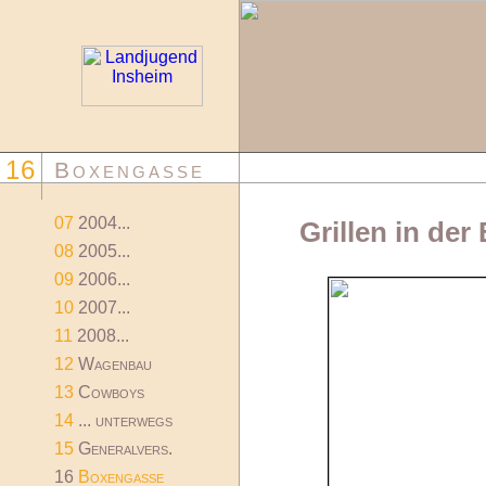
16
Boxengasse
07
2004...
Grillen in de
08
2005...
09
2006...
10
2007...
11
2008...
12
Wagenbau
13
Cowboys
14
... unterwegs
15
Generalvers.
16
Boxengasse