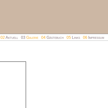
02
Aktuell
03
Galerie
04
Gästebuch
05
Links
06
Impressum