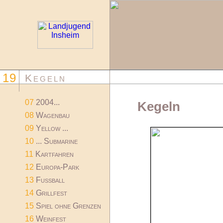
19
Kegeln
07
2004...
Kegeln
08
Wagenbau
09
Yellow ...
10
... Submarine
11
Kartfahren
12
Europa-Park
13
Fussball
14
Grillfest
15
Spiel ohne Grenzen
16
Weinfest