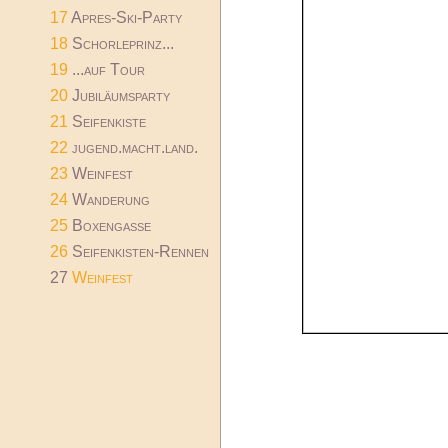
17
Apres-Ski-Party
18
Schorleprinz...
19
...auf Tour
20
Jubiläumsparty
21
Seifenkiste
22
jugend.macht.land.
23
Weinfest
24
Wanderung
25
Boxengasse
26
Seifenkisten-Rennen
27
Weinfest