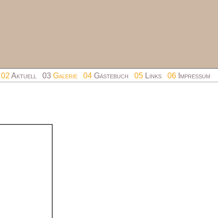
02
Aktuell
03
Galerie
04
Gästebuch
05
Links
06
Impressum