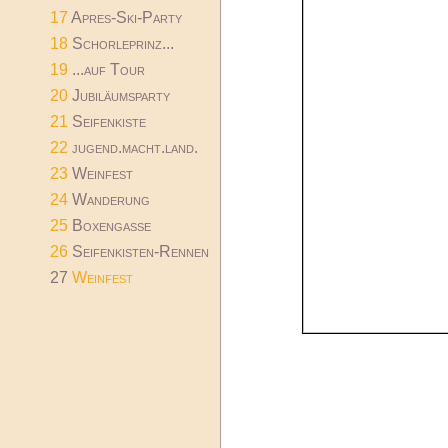
17
Apres-Ski-Party
18
Schorleprinz...
19
...auf Tour
20
Jubiläumsparty
21
Seifenkiste
22
jugend.macht.land.
23
Weinfest
24
Wanderung
25
Boxengasse
26
Seifenkisten-Rennen
27
Weinfest