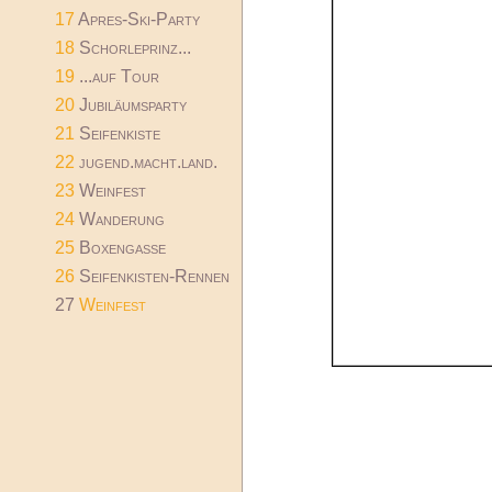
17
Apres-Ski-Party
18
Schorleprinz...
19
...auf Tour
20
Jubiläumsparty
21
Seifenkiste
22
jugend.macht.land.
23
Weinfest
24
Wanderung
25
Boxengasse
26
Seifenkisten-Rennen
27
Weinfest